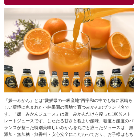
「媛一みかん」とは”愛媛県の一級産地”西宇和の中でも特に素晴ら
しい環境に恵まれた小林果園の園地で育つみかんのブランド名で
す。「媛一みかんジュース」は媛一みかんだけを搾った100％スト
レートジュースです。したたる甘さと程よい酸味、糖度と酸度のバ
ランスが整った特別美味しいみかんを丸ごと絞ったジュースは、無
添加・無加糖・無香料・安心安全にこだわっており、お子様はもち