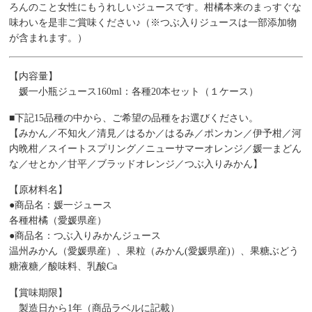
ろんのこと女性にもうれしいジュースです。柑橘本来のまっすぐな
味わいを是非ご賞味ください♪（※つぶ入りジュースは一部添加物
が含まれます。）
【内容量】
媛一小瓶ジュース160ml：各種20本セット（１ケース）
■下記15品種の中から、ご希望の品種をお選びください。
【みかん／不知火／清見／はるか／はるみ／ポンカン／伊予柑／河
内晩柑／スイートスプリング／ニューサマーオレンジ／媛一まどん
な／せとか／甘平／ブラッドオレンジ／つぶ入りみかん】
【原材料名】
●商品名：媛一ジュース
各種柑橘（愛媛県産）
●商品名：つぶ入りみかんジュース
温州みかん（愛媛県産）、果粒（みかん(愛媛県産)）、果糖ぶどう
糖液糖／酸味料、乳酸Ca
【賞味期限】
製造日から1年（商品ラベルに記載）