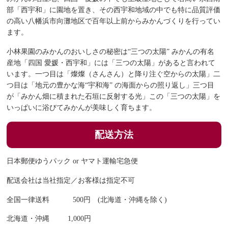
部「西宇和」に園地を置き、その西宇和地域の中でも特に品質評価
の高い八幡浜市向灘地区で百年以上前からみかんづくりを行ってい
ます。
小林果園のみかんのおいしさの秘密は“三つの太陽” みかんの有名
産地「四国 愛媛・西宇和」には「三つの太陽」があると言われて
います。一つ目は「燦燦（さんさん）と降り注ぐ空からの太陽」二
つ目は「地元の豊かな海“宇和海” の海面からの照り返し」三つ目
が「みかん畑に積まれた石垣に反射する光」この「三つの太陽」を
いっぱいに浴びてみかんが美味しく育ちます。
配送方法
日本郵便ゆうパック or ヤマト運輸宅急便
配送会社は当社指定／お客様は指定不可
全国一律送料 500円 (北海道・沖縄を除く)
北海道・沖縄 1,000円