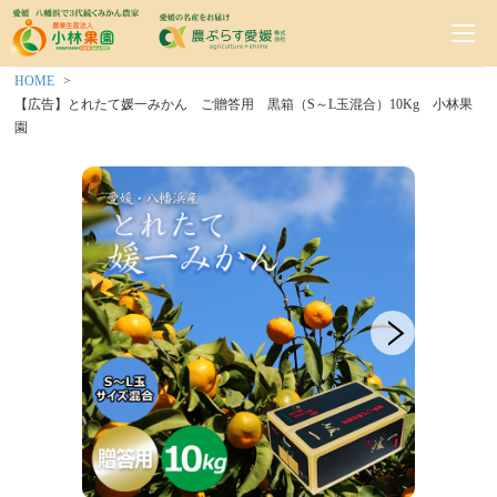
HOME
【広告】とれたて媛一みかん ご贈答用 黒箱（S～L玉混合）10Kg 小林果
園