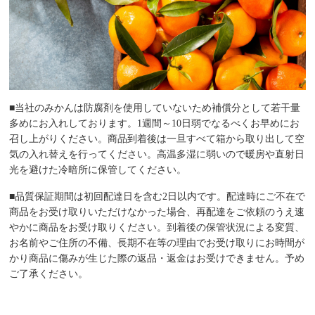
■当社のみかんは防腐剤を使用していないため補償分として若干量
多めにお入れしております。1週間～10日弱でなるべくお早めにお
召し上がりください。商品到着後は一旦すべて箱から取り出して空
気の入れ替えを行ってください。高温多湿に弱いので暖房や直射日
光を避けた冷暗所に保管してください。
■品質保証期間は初回配達日を含む2日以内です。配達時にご不在で
商品をお受け取りいただけなかった場合、再配達をご依頼のうえ速
やかに商品をお受け取りください。到着後の保管状況による変質、
お名前やご住所の不備、長期不在等の理由でお受け取りにお時間が
かり商品に傷みが生じた際の返品・返金はお受けできません。予め
ご了承ください。