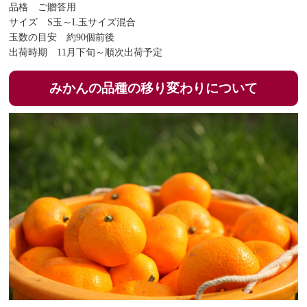
品格 ご贈答用
サイズ S玉～L玉サイズ混合
玉数の目安 約90個前後
出荷時期 11月下旬～順次出荷予定
みかんの品種の移り変わりについて