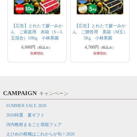
【広告】とれたて媛一みか
【広告】とれたて媛一みか
ん ご家庭用 赤箱（S～L
ん ご贈答用 黒箱（M玉）
玉混合）10Kg 小林果園
5Kg 小林果園
6,000円
4,700円
（税込み）
（税込み）
在庫切れ
在庫切れ
CAMPAIGN
キャンペーン
SUMMER SALE 2026
2026特選 夏ギフト
河内晩柑まるごと堪能フェア
えひめの柑橘はこれからが旬！2026