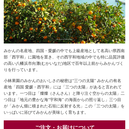
みかんの名産地、四国・愛媛の中でも上級産地として名高い県西南
部「西宇和」に園地を置き、その西宇和地域の中でも特に品質評価
の高い八幡浜市向灘(むかいなだ)地区で百年以上前からみかんづく
りを行っています。
小林果園のみかんのおいしさの秘密は“三つの太陽” みかんの有名
産地「四国 愛媛・西宇和」には「三つの太陽」があると言われて
います。一つ目は「燦燦（さんさん）と降り注ぐ空からの太陽」二
つ目は「地元の豊かな海“宇和海” の海面からの照り返し」三つ目
が「みかん畑に積まれた石垣に反射する光」この「三つの太陽」を
いっぱいに浴びてみかんが美味しく育ちます。
ご注文・お届けについて