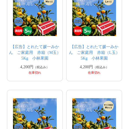
【広告】とれたて媛一みか
【広告】とれたて媛一みか
ん ご家庭用 赤箱（M玉）
ん ご家庭用 赤箱（L玉）
5Kg 小林果園
5Kg 小林果園
4,200円
4,200円
（税込み）
（税込み）
在庫切れ
在庫切れ