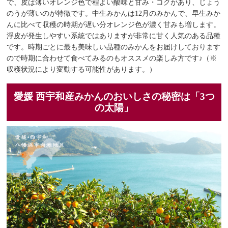
で、皮は薄いオレンジ色で程よい酸味と甘み・コクがあり、じょう
のうが薄いのが特徴です。中生みかんは12月のみかんで、早生みか
んに比べて収穫の時期が遅い分オレンジ色が濃く甘みも増します。
浮皮が発生しやすい系統ではありますが非常に甘く人気のある品種
です。時期ごとに最も美味しい品種のみかんをお届けしております
ので時期に合わせて食べてみるのもオススメの楽しみ方です♪（※
収穫状況により変動する可能性があります。）
愛媛 西宇和産みかんのおいしさの秘密は「3つ
の太陽」