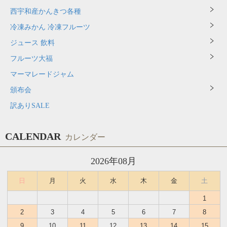
西宇和産かんきつ各種
冷凍みかん 冷凍フルーツ
ジュース 飲料
フルーツ大福
マーマレードジャム
頒布会
訳ありSALE
CALENDAR
カレンダー
2026年08月
日
月
火
水
木
金
土
1
2
3
4
5
6
7
8
9
10
11
12
13
14
15