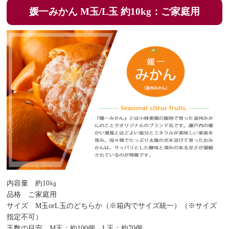
媛一みかん M玉/L玉 約10kg：ご家庭用
内容量 約10㎏
品格 ご家庭用
サイズ M玉orL玉のどちらか（※箱内でサイズ統一）（※サイズ
指定不可）
玉数の目安 M玉：約100個、L玉：約70個