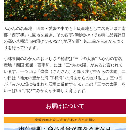
みかんの名産地、四国・愛媛の中でも上級産地として名高い県西南
部「西宇和」に園地を置き、その西宇和地域の中でも特に品質評価
の高い八幡浜市向灘(むかいなだ)地区で百年以上前からみかんづく
りを行っています。
小林果園のみかんのおいしさの秘密は“三つの太陽” みかんの有名
産地「四国 愛媛・西宇和」には「三つの太陽」があると言われて
います。一つ目は「燦燦（さんさん）と降り注ぐ空からの太陽」二
つ目は「地元の豊かな海“宇和海” の海面からの照り返し」三つ目
が「みかん畑に積まれた石垣に反射する光」この「三つの太陽」を
いっぱいに浴びてみかんが美味しく育ちます。
お届けについて