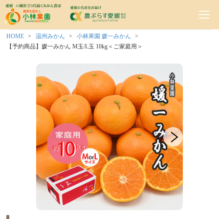
HOME
温州みかん
小林果園 媛一みかん
【予約商品】媛一みかん M玉/L玉 10kg＜ご家庭用＞