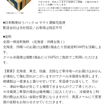
■日本郵便ゆうパック or ヤマト運輸宅急便
配送会社は当社指定／お客様は指定不可
■送料
全国一律送料無料 (北海道・沖縄を除く)
北海道、沖縄へのお届けは個数1個あたり別途送料500円を頂戴しま
す。
クール冷蔵便は個数1個あたり350円のご負担でご利用いただけま
す。
【重要】北海道、東北、信越、北陸など寒冷地へのお届けはみかん
が凍結して傷む恐れがございますのでクール冷蔵便を推奨します。
柑橘類は一度凍ると腐りやすいです。常温便でお送りして、万が
一、凍結や傷みが生じても補償できませんのでご了承ください。
※冷蔵便ご希望の場合は備考欄にご記入ください。 冷蔵便をご利
用の際はお支払い金額が変更になりますので、再度メールにて変更
後の金額をお知らせさせていただきます。