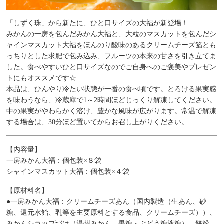
「しずく珠」から新たに、ひと口サイズの大福が新登場！
みかんの一房を包んだみかん大福と、大粒のマスカットを包んだシ
ャインマスカット大福をほんのり酸味のあるクリームチーズ餡とも
っちりとした求肥で包み込み、フルーツの本来の甘さを引き立てま
した。食べやすいひと口サイズなのでご自身へのご褒美やプレゼン
トにもオススメです☆
本品は、ひんやり冷たい状態が一番の食べ頃です。とろける果実感
を味わうなら、冷蔵庫で1～2時間ほどじっくり解凍してください。
中の果実がやわらかく溶け、豊かな風味が広がります。常温で解凍
する場合は、30分ほど置いてからお召し上がりください。
【内容量】
一房みかん大福：個包装×８袋
シャインマスカット大福：個包装×４袋
【原材料名】
●一房みかん大福：クリームチーズあん（国内製造（生あん、砂
糖、還元水飴、乳等を主要原料とする食品、クリームチーズ））、
みかんシラップづけ（温州みかん、果糖・ぶどう糖液糖）、餅粉、