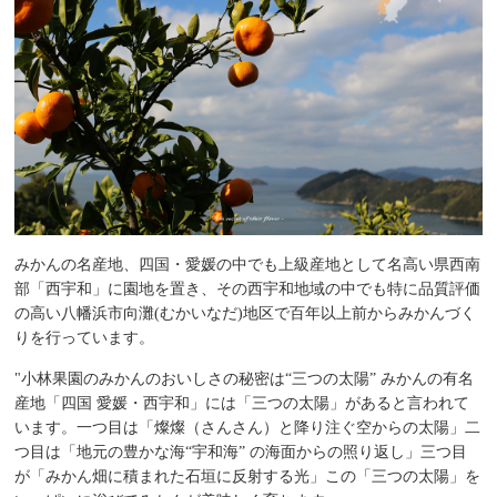
みかんの名産地、四国・愛媛の中でも上級産地として名高い県西南
部「西宇和」に園地を置き、その西宇和地域の中でも特に品質評価
の高い八幡浜市向灘(むかいなだ)地区で百年以上前からみかんづく
りを行っています。
"小林果園のみかんのおいしさの秘密は“三つの太陽” みかんの有名
産地「四国 愛媛・西宇和」には「三つの太陽」があると言われて
います。一つ目は「燦燦（さんさん）と降り注ぐ空からの太陽」二
つ目は「地元の豊かな海“宇和海” の海面からの照り返し」三つ目
が「みかん畑に積まれた石垣に反射する光」この「三つの太陽」を