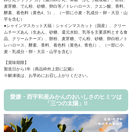
麦芽糖、でん粉、砂糖、卵白等／トレハロース、クエン酸、香料、
酵素、着色料（黄色4、5）、（一部に小麦・乳成分・卵・大豆・山
芋を含む）
●シャインマスカット大福：シャインマスカット（国産）、クリー
ムチーズあん（生あん、砂糖、還元水飴、乳等を主要原料とする食
品、クリームチーズ）、餅粉、麦芽糖、でん粉、砂糖、卵白粉／ト
レハロース、酵素、香料、着色料（黄色4、青色1）、（一部に小
麦・乳成分・卵・大豆・山芋を含む）
【賞味期限】
製造日から1年（商品枠外上部に記載）
※解凍後は、お早めにお召し上がりください。
愛媛・西宇和産みかんのおいしさのヒミツは
「三つの太陽」!!