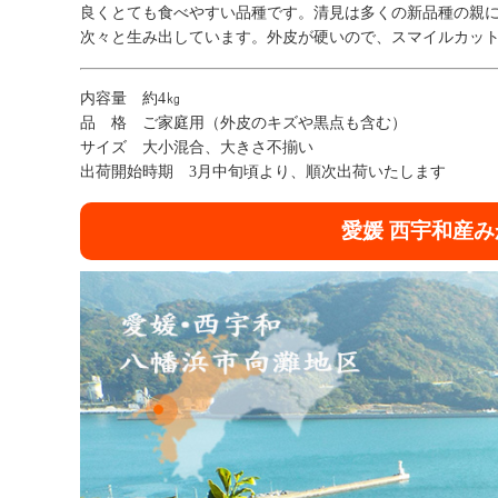
良くとても食べやすい品種です。清見は多くの新品種の親
次々と生み出しています。外皮が硬いので、スマイルカッ
内容量 約4㎏
品 格 ご家庭用（外皮のキズや黒点も含む）
サイズ 大小混合、大きさ不揃い
出荷開始時期 3月中旬頃より、順次出荷いたします
愛媛 西宇和産