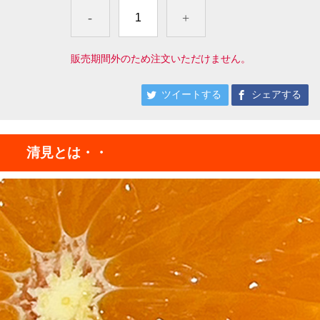
-
+
販売期間外のため注文いただけません。
ツイートする
シェアする
清見とは・・