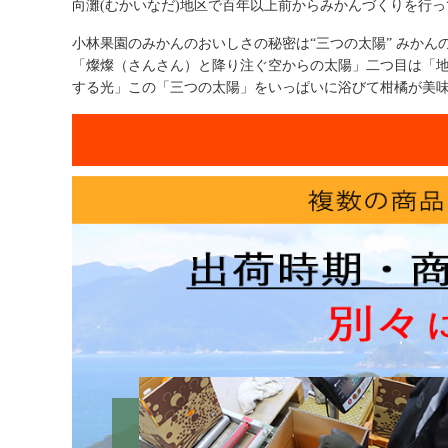
向灘(むかいなだ)地区で百年以上前からみかんづくりを行
小林果園のみかんのおいしさの秘密は“三つの太陽” みか
「燦燦（さんさん）と降り注ぐ空からの太陽」二つ目は「地
する光」この「三つの太陽」をいっぱいに浴びて柑橘が美