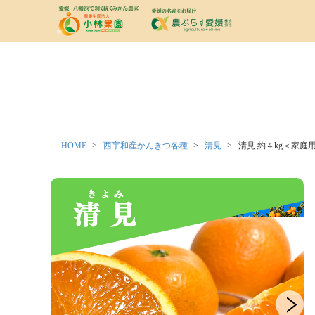
HOME
西宇和産かんきつ各種
清見
清見 約４kg＜家庭