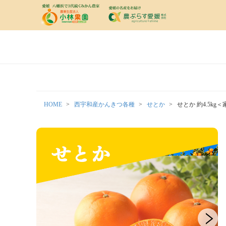
HOME
西宇和産かんきつ各種
せとか
せとか 約4.5kg