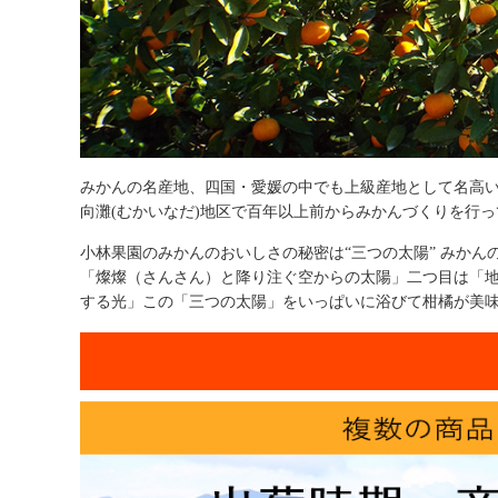
みかんの名産地、四国・愛媛の中でも上級産地として名高
向灘(むかいなだ)地区で百年以上前からみかんづくりを行
小林果園のみかんのおいしさの秘密は“三つの太陽” みか
「燦燦（さんさん）と降り注ぐ空からの太陽」二つ目は「地
する光」この「三つの太陽」をいっぱいに浴びて柑橘が美