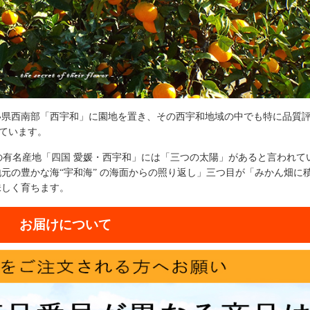
い県西南部「西宇和」に園地を置き、その西宇和地域の中でも特に品質
っています。
んの有名産地「四国 愛媛・西宇和」には「三つの太陽」があると言われて
元の豊かな海“宇和海” の海面からの照り返し」三つ目が「みかん畑に
味しく育ちます。
お届けについて